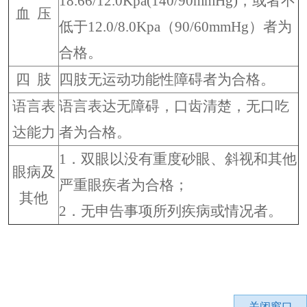
18.66/12.0Kpa(140/90mmHg)，或者不
血 压
低于12.0/8.0Kpa（90/60mmHg）者为
合格。
四 肢
四肢无运动功能性障碍者为合格。
语言表
语言表达无障碍，口齿清楚，无口吃
达能力
者为合格。
1．双眼以没有重度砂眼、斜视和其他
眼病及
严重眼疾者为合格；
其他
2．无申告事项所列疾病或情况者。
关闭窗口