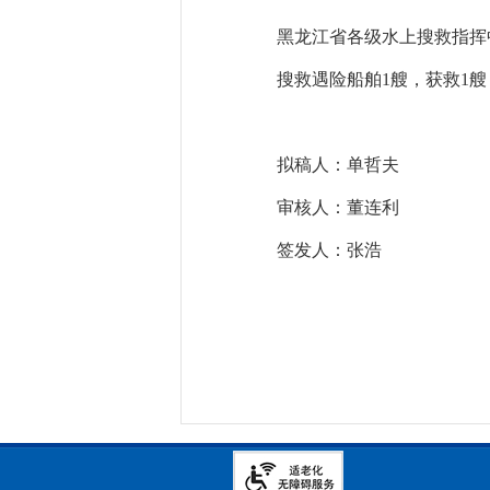
黑龙江省各级水上搜救指挥
搜救遇险船舶
1
艘，获救
1
拟稿人：单哲夫
审核人：董连利
签发人：张浩