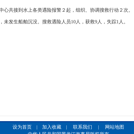
中心共接到水上各类遇险报警
２起，
组织、协调搜救行动
２
次
。
艘，未发生船舶沉没。
搜救遇险人员
10
人，
获救9人，失踪1人
。
设为首页
|
加入收藏
|
联系我们
|
网站地图