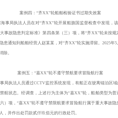
案例四：“齐XX”轮船舶检验证书过期失效案
哈尔海事局执法人员在对“齐XX”轮开展船旗国监督检查中发现，该轮
大事故隐患判定标准》第四条第（三）项，将“齐XX”轮未按
患通知到船舶经营人赵某某，对“齐XX”轮实施滞留。2025年
消除。
案例五：“嘉XX”轮不遵守禁航要求冒险航行案
木斯海事局执法人员通过CCTV监控系统发现，有船正在驶离锚泊
禁航状态。经调查，上述行为主体为“嘉XX”轮，船舶类型为
六）项，“嘉XX”轮不遵守禁限航要求冒险航行属于重大事故
人，并作出处罚款贰仟玖佰元的行政处罚。