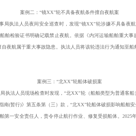
案例二：“镜XX”轮不具备夜航条件擅自夜航案
江海事局执法人员夜间安全巡查时，发现“镜XX”轮涉嫌不具备夜
其船舶检验证书明确记载禁止夜航。依据《内河运输船舶重大事
件擅自夜航属于重大事故隐患。执法人员将该轮违法行为通知至
案例三：“北XX”轮船体破损案
河海事局执法人员现场检查时发现，“北XX”轮（船舶类型为普通
指南(暂行)》第五条第（三）款，“北XX”轮船体破损影响船舶
舶第一安全责任人，责令停止航行作业、修复受损船体。2025年