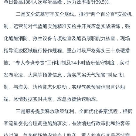
单日最高1884人次客流高峰，运力效率提升39.5%。
二是安全筑基守牢安全底线。推行“两个百分百”安检机
制，运营前对气垫船实施精准安检并开展应急实战演练，强
化船舶消防、救生设备专项检查及船员履职能力核查，现场
指导流凌区域航行操作规程。重点时段严格落实三十条硬措
施、“专人专班专责”工作机制及24小时值班值守制度，实时
发布流凌、大风等预警信息，落实恶劣天气预警“叫应”机
制。与海关、边检常态化联动，实现气象预警信息直达船
端、冰情数据实时共享、应急救援快速响应。
三是服务提质释放政策红利。全面优化备案流程，根据
客流量变化合理调整船舶班次，有效缩短行政审批和旅客等
待时间。气垫船场地安排专人驻守，重点检查行李是否堵塞