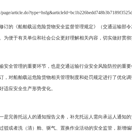
n/page/article.do?type=hsfg&articleId=bc1b226bedd748b3b7189f3525
修订的《船舶载运危险货物安全监督管理规定》（交通运输部令20
起施行。为便于有关单位和社会公众更好理解相关内容，切实做好贯
输安全管理的重要环节，也是交通运输行业安全风险防控的重要
订，对船舶载运危险货物相关管理制度和处罚规定进行了优化调
好适应安全生产形势变化。
一是完善托运人的通知报告义务，补充托运人需向承运人通知的
过驳或者洗（清）舱、驱气、置换作业活动的安全监管，新增编