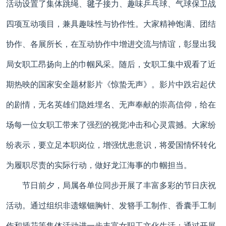
活动设置了集体跳绳、毽子接力、趣味乒乓球、气球保卫战
四项互动项目，兼具趣味性与协作性。大家精神饱满、团结
协作、各展所长，在互动协作中增进交流与情谊，彰显出我
局女职工昂扬向上的巾帼风采。随后，女职工集中观看了近
期热映的国家安全题材影片《惊蛰无声》。影片中跌宕起伏
的剧情，无名英雄们隐姓埋名、无声奉献的崇高信仰，给在
场每一位女职工带来了强烈的视觉冲击和心灵震撼。大家纷
纷表示，要立足本职岗位，增强忧患意识，将爱国情怀转化
为履职尽责的实际行动，做好龙江海事的巾帼担当。
节日前夕，局属各单位同步开展了丰富多彩的节日庆祝
活动。通过组织非遗螺钿胸针、发簪手工制作、香囊手工制
作和插花等集体活动进一步丰富女职工文化生活；通过开展