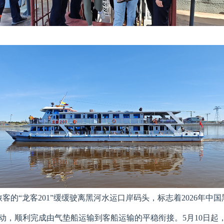
籍旅客的“龙客201”缓缓驶离黑河水运口岸码头，标志着2026年
动，顺利完成由气垫船运输到客船运输的平稳衔接。5月10日起