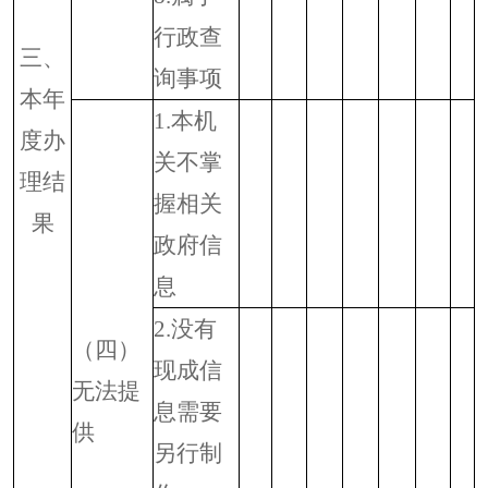
行政查
三、
询事项
本年
1.
本机
度办
关不掌
理结
握相关
果
政府信
息
2.
没有
（四）
现成信
无法提
息需要
供
另行制