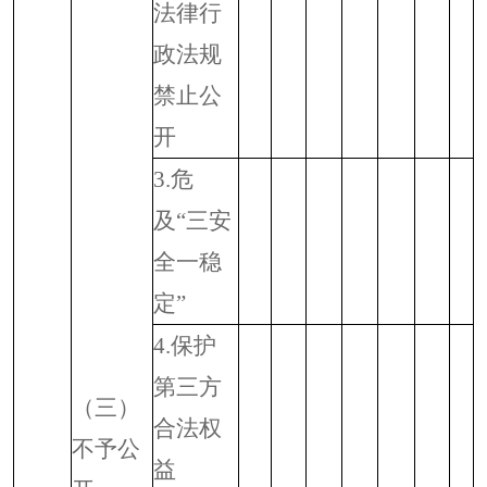
法律行
政法规
禁止公
开
3.
危
及“三安
全一稳
定”
4.
保护
第三方
（三）
合法权
不予公
益