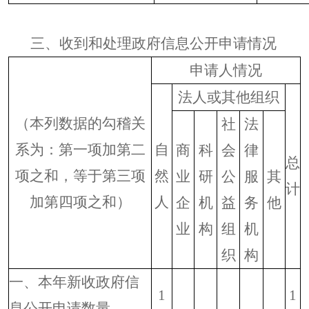
三、收到和处理政府信息公开申请情况
申请人情况
法人或其他组织
（本列数据的勾稽关
社
法
系为：第一项加第二
自
商
科
会
律
总
项之和，等于第三项
然
业
研
公
服
其
计
加第四项之和）
人
企
机
益
务
他
业
构
组
机
织
构
一、本年新收政府信
1
1
息公开申请数量