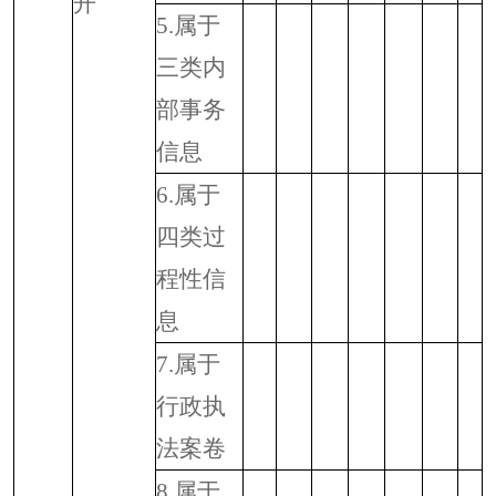
开
5.
属于
三类内
部事务
信息
6.
属于
四类过
程性信
息
7.
属于
行政执
法案卷
8.
属于