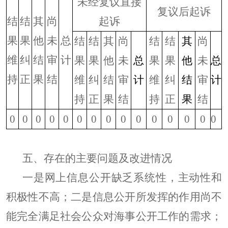
未经复议直接
复议后起诉
结
结
其
尚
起诉
果
果
他
未
总
结
结
其
尚
结
结
其
尚
维
纠
结
审
计
果
果
他
未
总
果
果
他
未
总
持
正
果
结
维
纠
结
审
计
维
纠
结
审
计
持
正
果
结
持
正
果
结
0
0
0
0
0
0
0
0
0
0
0
0
0
0
0
五、存在的主要问题及改进情况
一是网上信息公开缺乏系统性，主动性和
积极性不高；二是信息公开所发挥的作用尚不
能完全满足社会公众对海事公开工作的需求；