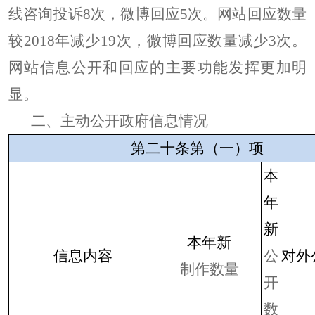
线咨询投诉
8
次，微博回应
5
次。网站回应数量
较
2018
年减少
19
次，微博回应数量减少
3
次。
网站信息公开和回应的主要功能发挥更加明
显。
二、主动公开政府信息情况
第二十条第（一）项
本
年
新
本年新
信息内容
公
对外
制作数量
开
数