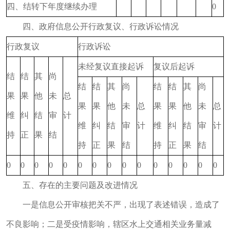
四、结转下年度继续办理
0
四、政府信息公开行政复议、行政诉讼情况
行政复议
行政诉讼
未经复议直接起诉
复议后起诉
结
结
其
尚
结
结
其
尚
结
结
其
尚
果
果
他
未
总
果
果
他
未
总
果
果
他
未
总
维
纠
结
审
计
维
纠
结
审
计
维
纠
结
审
计
持
正
果
结
持
正
果
结
持
正
果
结
0
0
0
0
0
0
0
0
0
0
0
0
0
0
0
五、存在的主要问题及改进情况
一是信息公开审核把关不严，出现了表述错误，造成了
不良影响；二是受疫情影响，辖区水上交通相关业务量减