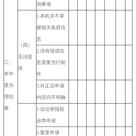
询事项
1.本机关不掌
握相关政府信
息
（四）
2.没有现成信
无法提
三、
息需要另行制
供
本年
作
度办
3.补正后申请
理结
内容仍不明确
果
1.信访举报投
诉类申请
2.重复申请