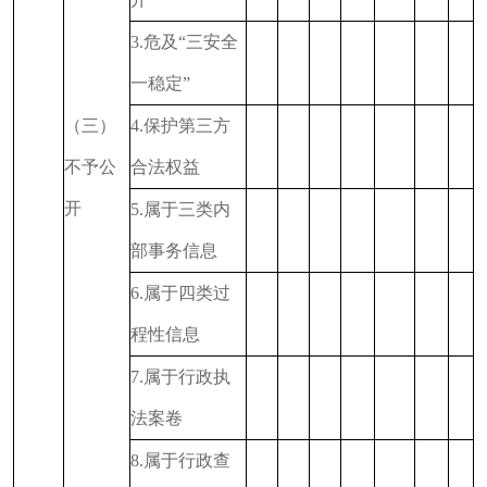
3.危及“三安全
一稳定”
（三）
4.保护第三方
不予公
合法权益
开
5.属于三类内
部事务信息
6.属于四类过
程性信息
7.属于行政执
法案卷
8.属于行政查