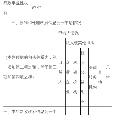
行政事业性收
82.92
费
三、收到和处理政府信息公开申请情况
申请人情况
法人或其他组织
社
（本列数据的勾稽关系为：第
自
商
科
会
一项加第二项之和，等于第三
总
法律
然
业
研
公
其
项加第四项之和）
计
服务
人
企
机
益
他
机构
业
构
组
织
一、本年新收政府信息公开申