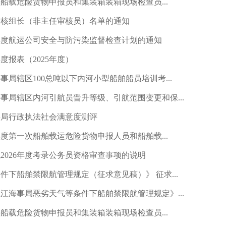
年船载危险货物申报员和集装箱装箱现场检查员...
审核组长（非主任审核员）名单的通知
6年度航运公司安全与防污染监督检查计划的通知
报表（2025年度）
局辖区100总吨以下内河小型船舶船员培训考...
事局辖区内河引航员晋升等级、引航范围变更和保...
海事局行政执法社会满意度测评
年度第一次船舶载运危险货物申报人员和船舶载...
2026年度考录公务员资格审查事项的说明
下船舶禁限航管理规定（征求意见稿）》 征求...
江海事局恶劣天气等条件下船舶禁限航管理规定》...
年船载危险货物申报员和集装箱装箱现场检查员...